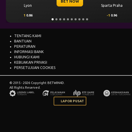
BET NOW
on
Sparta Praha
SK Sturm 
86
-1
0.96
-0.5
0.9
TENTANG KAMI
BANTUAN
PERATURAN
INFORMASI BANK
HUBUNGI KAMI
KEBIJAKAN PRIVASI
PERSETUJUAN COOKIES
© 2015 - 2026 Copyright BETWIN4D.
All Rights Reserved.
LAPOR PUSAT