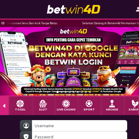
 Permainan Seru Dan Asik Tanpa Batas
Selamat Datang di Betwin4d Permainan Seru 
TOGEL
SLOT
LIVE CASINO
SPORT
ARCADE
SABU