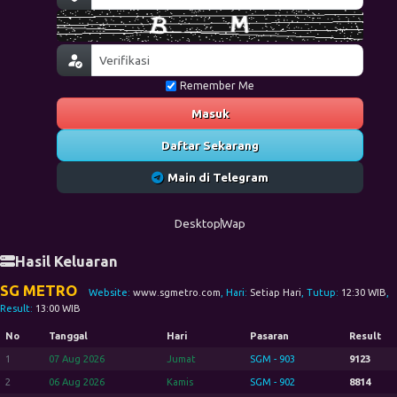
Remember Me
Masuk
Daftar Sekarang
Main di Telegram
Desktop
Wap
Hasil Keluaran
SG METRO
Website:
www.sgmetro.com
, Hari:
Setiap Hari
, Tutup:
12:30 WIB
,
Result:
13:00 WIB
No
Tanggal
Hari
Pasaran
Result
1
07 Aug 2026
Jumat
SGM - 903
9123
2
06 Aug 2026
Kamis
SGM - 902
8814